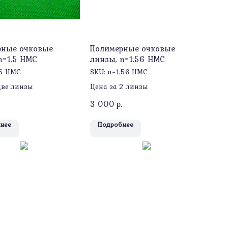
рные очковые
Полимерные очковые
n=1.5 HMC
линзы, n=1.56 HMC
.5 HMC
SKU:
n=1.56 HMC
две линзы
Цена за 2 линзы
3 000
р.
нее
Подробнее