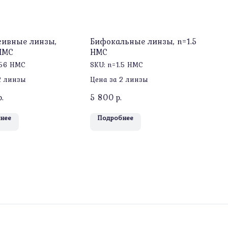
сивные линзы,
Бифокальные линзы, n=1.5
HMC
HMC
.56 HMC
SKU:
n=1.5 HMC
2 линзы
Цена за 2 линзы
р.
5 800
р.
нее
Подробнее