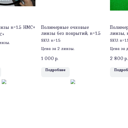
нзы n=1.5 HMC+
Полимерные очковые
Полиме
линзы без покрытий, n=1.5
линзы, 
MC+
SKU:
n=1.5
SKU:
n=1
инзы.
Цена за 2 линзы.
Цена за 
1 000
р.
2 800
р.
Подробнее
Подроб