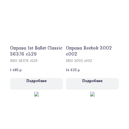
Оправa 1st Ballet Classic
Оправa Reebok 3002
36376 c529
c002
SKU:
36376 c529
SKU:
3002 c002
1 485
р.
14 625
р.
Подробнее
Подробнее