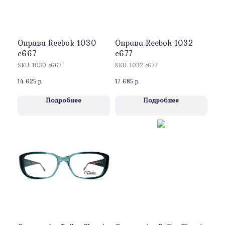
Оправa Reebok 1030
Оправa Reebok 1032
c667
c677
SKU:
1030 c667
SKU:
1032 c677
14 625
р.
17 685
р.
Подробнее
Подробнее