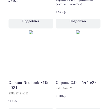
4 185
р.
(металл + пластик)
7 425
р.
Подробнее
Подробнее
Оправа NeoLook 8119
Оправа O.D.L. 444 c23
c031
SKU:
444 c23
SKU:
8119 c031
6 705
р.
11 385
р.