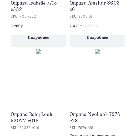
Оправa Isabelle 7715
Оправa Amshar 8603
c532
c6
SKU:
7715 c532
SKU:
8603 c6
3 285
р.
2 625
р.
5 250
р.
Подробнее
Подробнее
Оправа Baby Look
Оправа NeoLook 7974
52022 c016
c28
SKU:
52022 c016
SKU:
7974 c28
Оправа комбинированная