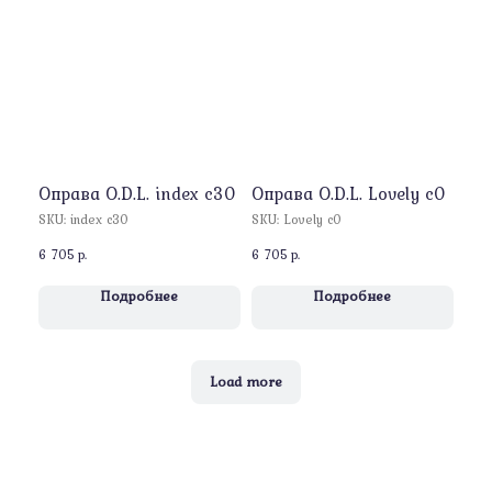
Оправа O.D.L. index c30
Оправа O.D.L. Lovely c0
SKU:
index c30
SKU:
Lovely c0
6 705
р.
6 705
р.
Подробнее
Подробнее
Load more